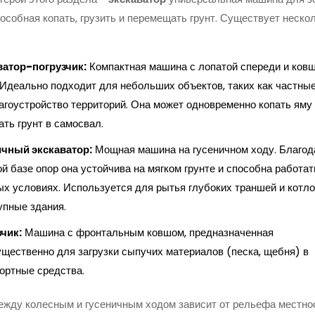
пособная копать, грузить и перемещать грунт
.
Существует неско
ватор-погрузчик:
Компактная машина с лопатой спереди и ков
 Идеально подходит для небольших объектов, таких как частны
агоустройство территорий. Она может одновременно копать яму
ать грунт в самосвал.
ичный экскаватор:
Мощная машина на гусеничном ходу. Благод
й базе опор она устойчива на мягком грунте и способна работат
х условиях. Используется для рытья глубоких траншей и котл
упные здания.
чик:
Машина с фронтальным ковшом, предназначенная
щественно для загрузки сыпучих материалов (песка, щебня) в
ортные средства.
жду колесным и гусеничным ходом зависит от рельефа местнос