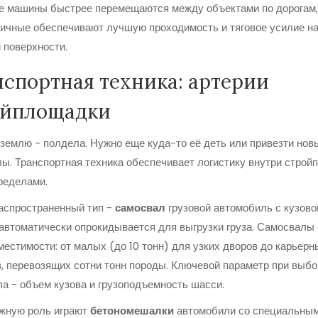
 машины быстрее перемещаются между объектами по дорогам,
ничные обеспечивают лучшую проходимость и тяговое усилие н
 поверхности.
спортная техника: артерии
ойплощадки
землю - полдела. Нужно еще куда-то её деть или привезти нов
ы. Транспортная техника обеспечивает логистику внутри строй
пределами.
аспространенный тип -
самосвал
грузовой автомобиль с кузово
автоматически опрокидывается для выгрузки груза
.
Самосвалы 
местимости: от малых (до 10 тонн) для узких дворов до карьерн
, перевозящих сотни тонн породы. Ключевой параметр при выбо
а - объем кузова и грузоподъемность шасси.
ажную роль играют
бетономешалки
автомобили со специальны