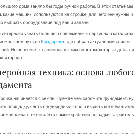
ольшого дома заняло бы годы ручной работы. В этой статье мы
, какие машины используются на стройке, для чего они нужны и 
о выбрать оборудование под ваши задачи.
 интересно узнать больше о современных сервисах и каталогах
 можно заглянуть на
Кыздар нет
, где собран актуальный список
ний. Но вернемся к нашим железным гигантам, которые действ
аши города.
еройная техника: основа любог
дамента
ройка начинается с земли. Прежде чем заложить фундамент, н
ить площадку, снять плодородный слой и вырыть котлован. Здес
 землеройная техника. Это самые «рабочие лошадки» строител
герой этого раздела -
экскаватор
универсальная машина для 