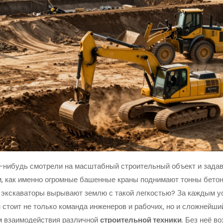
-нибудь смотрели на масштабный строительный объект и зада
, как именно огромные башенные краны поднимают тонны бетон
 экскаваторы вырывают землю с такой легкостью? За каждым 
 стоит не только команда инженеров и рабочих, но и сложнейши
м взаимодействия различной
строительной техники
. Без неё в