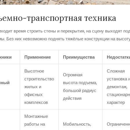
ъемно-транспортная техника
иходит время строить стены и перекрытия, на сцену выходят п
ы. Без них невозможно поднять тяжёлые конструкции на высоту
ехники
Применение
Преимущества
Недостатк
Высотное
Сложная
Огромная
строительство
установка 
нный
высота подъема,
жилых и
демонтаж,
большой радиус
офисных
стационар
действия
комплексов
характер
Монтажные
работы на
Мобильность,
Ограничен