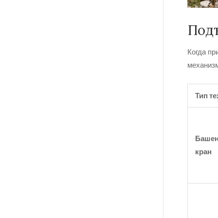
Под
Когда пр
механизм
Тип т
Баше
кран