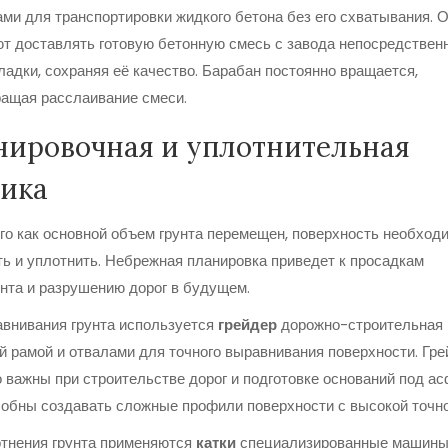
ми для транспортировки жидкого бетона без его схватывания
.
О
т доставлять готовую бетонную смесь с завода непосредственн
ладки, сохраняя её качество. Барабан постоянно вращается,
ащая расслаивание смеси.
нировочная и уплотнительная
ника
го как основной объем грунта перемещен, поверхность необход
ь и уплотнить. Небрежная планировка приведет к просадкам
та и разрушению дорог в будущем.
внивания грунта используется
грейдер
дорожно-строительная
й рамой и отвалами для точного выравнивания поверхности
.
Гре
 важны при строительстве дорог и подготовке оснований под ас
обны создавать сложные профили поверхности с высокой точн
тнения грунта применяются
катки
специализированные машины