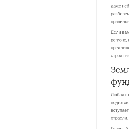
даже неб
разберем
правильн
Если вам
регионе,
предложе
строят н
Земл
фун
Любая ст
подготов
вступает
отрасли.
Главный 