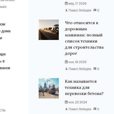
мар, 17 2026
лько
Павел Лебедев
0
Что относится к
шом
дорожным
е дома
машинам: полный
 и
список техники
для строительства
дорог
аря
ь в
ноя, 18 2025
ованов
Павел Лебедев
0
Как называется
техника для
перевозки бетона?
ноя, 23 2024
Павел Лебедев
0
ти.