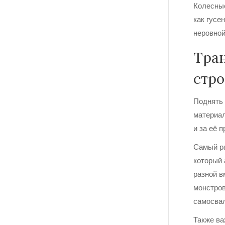
Колесные
как гусе
неровной
Тран
стр
Поднять 
материал
и за её 
Самый р
который 
разной в
монстров
самосвал
Также в