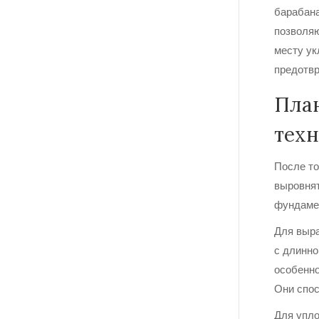
барабана
позволяю
месту ук
предотвр
Пла
тех
После то
выровнят
фундамен
Для выра
с длинно
особенно
Они спос
Для упло