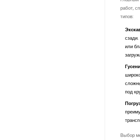
работ, с
типов:
Экска
сзади.
или бл
загруж
Гусен
широко
сложны
под кр
Погруз
преиму
трансп
Выбор ме