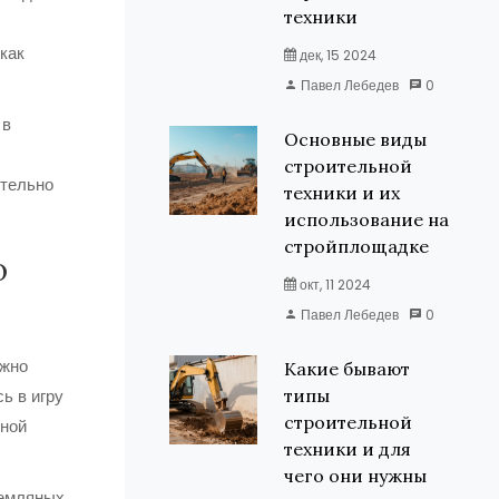
техники
как
дек, 15 2024
Павел Лебедев
0
 в
Основные виды
строительной
ительно
техники и их
использование на
стройплощадке
о
окт, 11 2024
Павел Лебедев
0
ужно
Какие бывают
ь в игру
типы
строительной
ьной
техники и для
чего они нужны
земляных