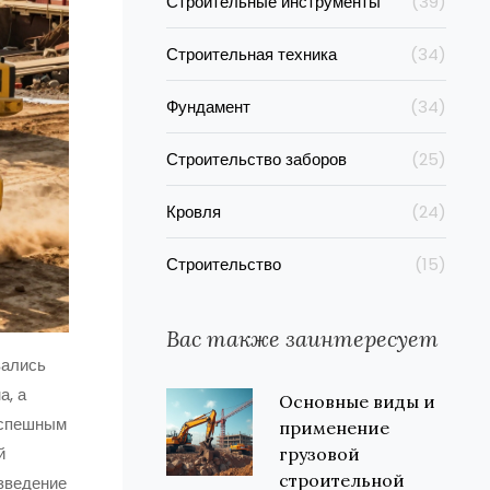
Строительные инструменты
(39)
Строительная техника
(34)
Фундамент
(34)
Строительство заборов
(25)
Кровля
(24)
Строительство
(15)
Вас также заинтересует
вались
а, а
Основные виды и
успешным
применение
й
грузовой
строительной
озведение