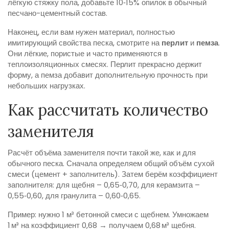
лёгкую стяжку пола, добавьте 10‑15% опилок в обычный
песчано-цементный состав.
Наконец, если вам нужен материал, полностью
имитирующий свойства песка, смотрите на
перлит
и
пемза
.
Они лёгкие, пористые и часто применяются в
теплоизоляционных смесях. Перлит прекрасно держит
форму, а пемза добавит дополнительную прочность при
небольших нагрузках.
Как рассчитать количество
заменителя
Расчёт объёма заменителя почти такой же, как и для
обычного песка. Сначала определяем общий объём сухой
смеси (цемент + заполнитель). Затем берём коэффициент
заполнителя: для щебня – 0,65‑0,70, для керамзита –
0,55‑0,60, для гранулита – 0,60‑0,65.
Пример: нужно 1 м³ бетонной смеси с щебнем. Умножаем
1 м³ на коэффициент 0,68 → получаем 0,68 м³ щебня.