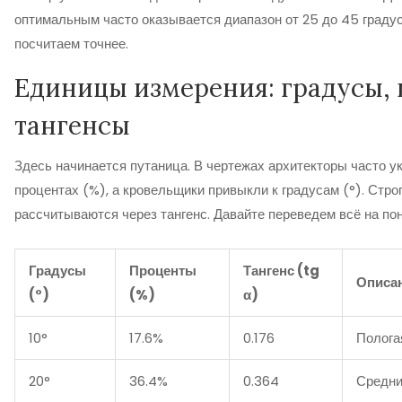
оптимальным часто оказывается диапазон от 25 до 45 градус
посчитаем точнее.
Единицы измерения: градусы, 
тангенсы
Здесь начинается путаница. В чертежах архитекторы часто у
процентах (%), а кровельщики привыкли к градусам (°). Стро
рассчитываются через тангенс. Давайте переведем всё на по
Градусы
Проценты
Тангенс (tg
Описа
(°)
(%)
α)
10°
17.6%
0.176
Полога
20°
36.4%
0.364
Средни