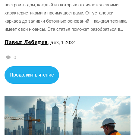
построить дом, каждый из которых отличается своими
характеристиками и преимуществами. От установки
каркаса до заливки бетонных оснований - каждая техника
имеет свои нюансы. Эта статья поможет разобраться в
самых популярных методах строительства, их
Павел Лебедев
,
дек, 1 2024
особенностях и подскажет, на что обратить внимание при
выборе подходящего способа для вашего жилища. Вы
0
узнаете о тенденциях в строительной индустрии и
неожиданно интересных фактах, что может помочь в
Продолжить чтение
принятии решения, как построить свой дом мечты.