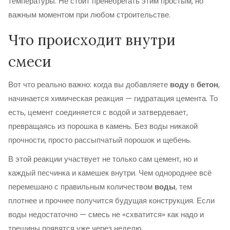
температуры. Не стоит пренебрегать этим простым, но
важным моментом при любом строительстве.
Что происходит внутри
смеси
Вот что реально важно: когда вы добавляете
воду
в
бетон
,
начинается химическая реакция — гидратация цемента. То
есть, цемент соединяется с водой и затвердевает,
превращаясь из порошка в камень. Без воды никакой
прочности, просто рассыпчатый порошок и щебень.
В этой реакции участвует не только сам цемент, но и
каждый песчинка и камешек внутри. Чем однороднее всё
перемешано с правильным количеством
воды
, тем
плотнее и прочнее получится будущая конструкция. Если
воды недостаточно — смесь не «схватится» как надо и
трещины появятся уже через неделю.