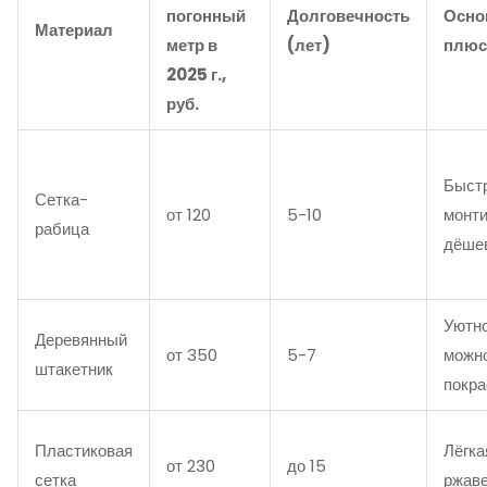
погонный
Долговечность
Осно
Материал
метр в
(лет)
плю
2025 г.,
руб.
Быст
Сетка-
от 120
5-10
монти
рабица
дёше
Уютно
Деревянный
от 350
5-7
можн
штакетник
покра
Пластиковая
Лёгка
от 230
до 15
сетка
ржав