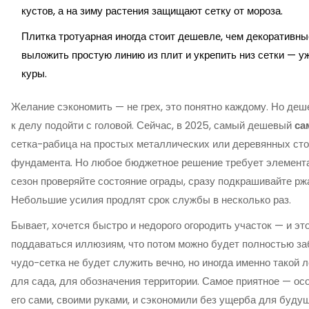
кустов, а на зиму растения защищают сетку от мороза.
Плитка тротуарная иногда стоит дешевле, чем декоративн
выложить простую линию из плит и укрепить низ сетки — уж
куры.
Желание сэкономить — не грех, это понятно каждому. Но деше
к делу подойти с головой. Сейчас, в 2025, самый дешевый
са
сетка-рабица на простых металлических или деревянных сто
фундамента. Но любое бюджетное решение требует элементар
сезон проверяйте состояние ограды, сразу подкрашивайте рж
Небольшие усилия продлят срок службы в несколько раз.
Бывает, хочется быстро и недорого огородить участок — и эт
поддаваться иллюзиям, что потом можно будет полностью за
чудо-сетка не будет служить вечно, но иногда именно такой лё
для сада, для обозначения территории. Самое приятное — осо
его сами, своими руками, и сэкономили без ущерба для буду