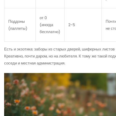
от 0
Поддоны
Почти
(иногда
2-5
(паллеты)
не ст
бесплатно)
Есть и экзотика: заборы из старых дверей, шиферных листов
Креативно, почти даром, но на любителя. К тому же такой под
соседи и местная администрация.