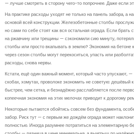
— лучше смотреть в сторону чего-то попрочнее. Даже если э
На практике расходы уходят не только на панель забора, а н
основой всей конструкции. Железобетонные столбы прослуж
но сами по себе стоят как вся остальная ограда. Если брать 
на ржавчину или трещины — сэкономили сию минуту, потеряли
столбы или просто вкапывать в землю? Экономия на бетоне к
через сезон столбы могут перекоситься, упасть или разболта
расходы, снова нервы.
Кстати, ещё один важный момент, который часто упускают, — 
скобах, хомутах, проволоке экономить не советую: дешёвый 
быстрее, чем сетка, и безнадёжно расслабляется после перво
копеечная экономия на этих мелочах приводит к дорогому рем
Некоторые пытаются обойтись совсем без фундамента, особе
забор. Риск тут — с первым же дождём ограда может наклони
полностью. Иногда разумнее потратиться на элементарную б
столбы — разница в цене минимальна, а выигрыш по надёжно