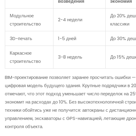
возведения
экономия
Модульное
До 20% деш
2-4 недели
строительство
классики
3D-печать
1-5 дней
До 30% деш
Каркасное
3-8 недель
До 15% деш
строительство
BIM-проектирование позволяет заранее просчитать ошибки —
цифровая модель будущего здания. Крупные подрядчики в 20
отмечают, что этот подход уменьшает число переделок на 25
экономит на расходах до 10%. Без высокотехнологичной стро
техники обойтись уже не получится: автокраны с дистанцион
управлением, экскаваторы с GPS-навигацией, летающие дро
контроля объекта.