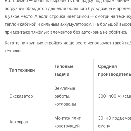
Вот пример — хочешь выровнять площадку под гараж. Мини-
погрузчик обойдётся дешевле большого бульдозера и пролез
в узкое место. А если стройка идёт зимой — смотри на техник
тёплой кабиной и сильным аккумулятором. На большой высо
при монтаже тяжёлых элементов без автокрана не обойтись.
Кстати, на крупных стройках чаще всего используют такой на
техники:
Типовые
Средняя
Тип техники
задачи
производитель
Земляные
3
Экскаватор
работы,
300-400 м
/см
котлованы
Монтаж плит,
30-40 подъёмов
Автокран
конструкций
смену