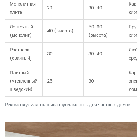
Монолитная
Кар
20
30-40
плита
кир
Ленточный
50-60
Бру
40 (высота)
(монолит)
(высота)
кир
Ростверк
Люб
30
30-40
(свайный)
сре
Плитный
Кар
(утепленный
25
30
эне
шведский)
дом
Рекомендуемая толщина фундаментов для частных домов