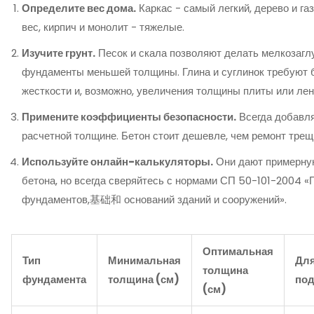
Определите вес дома.
Каркас - самый легкий, дерево и га
вес, кирпич и монолит - тяжелые.
Изучите грунт.
Песок и скала позволяют делать мелкозаг
фундаменты меньшей толщины. Глина и суглинок требуют
жесткости и, возможно, увеличения толщины плиты или лен
Примените коэффициенты безопасности.
Всегда добавля
расчетной толщине. Бетон стоит дешевле, чем ремонт трещи
Используйте онлайн-калькуляторы.
Они дают примерну
бетона, но всегда сверяйтесь с нормами СП 50-101-2004 «
фундаментов,基础和 оснований зданий и сооружений».
Оптимальная
Тип
Минимальная
Для
толщина
фундамента
толщина (см)
под
(см)