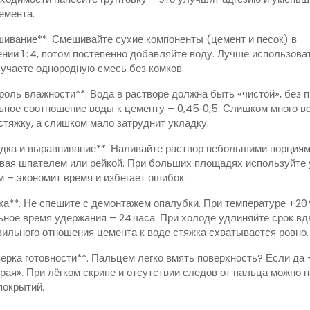
емента.
шивание**. Смешивайте сухие компоненты (цемент и песок) в
нии 1 : 4, потом постепенно добавляйте воду. Лучше использова
лучаете однородную смесь без комков.
троль влажности**. Вода в растворе должна быть «чистой», без 
ное соотношение воды к цементу – 0,45‑0,5. Слишком много в
стяжку, а слишком мало затруднит укладку.
адка и выравнивание**. Наливайте раствор небольшими порциям
вая шпателем или рейкой. При больших площадях используйте 
м – экономит время и избегает ошибок.
ка**. Не спешите с демонтажем опалубки. При температуре +20
ное время удержания – 24 часа. При холоде удлиняйте срок вдв
вильного отношения цемента к воде стяжка схватывается ровно.
верка готовности**. Пальцем легко вмять поверхность? Если да 
рая». При лёгком скрипе и отсутствии следов от пальца можно 
покрытий.