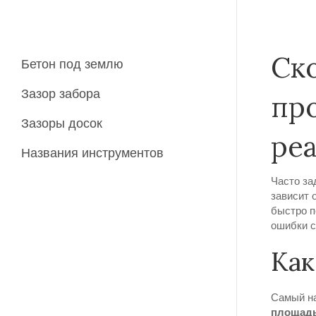
Ск
Бетон под землю
Зазор забора
пр
Зазоры досок
ре
Названия инструментов
Часто за
зависит 
быстро п
ошибки с
Как
Самый на
площадь