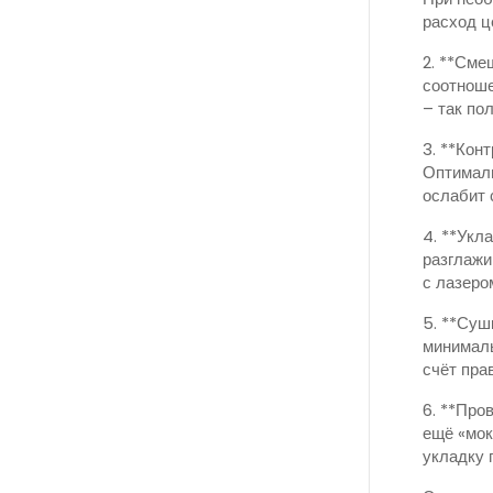
расход ц
2. **Сме
соотноше
– так по
3. **Кон
Оптималь
ослабит 
4. **Укл
разглажи
с лазеро
5. **Суш
минималь
счёт пра
6. **Про
ещё «мок
укладку 