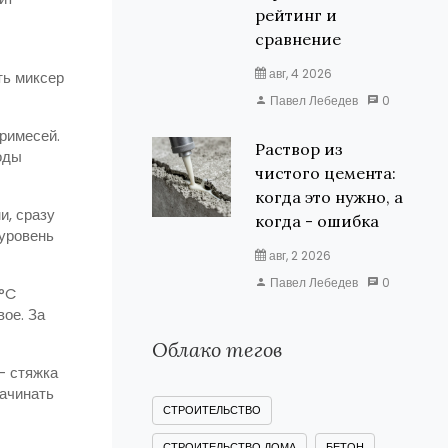
рейтинг и
сравнение
авг, 4 2026
ть миксер
Павел Лебедев
0
примесей.
Раствор из
оды
чистого цемента:
когда это нужно, а
и, сразу
когда - ошибка
уровень
авг, 2 2026
Павел Лебедев
0
 °C
ое. За
Облако тегов
– стяжка
начинать
СТРОИТЕЛЬСТВО
СТРОИТЕЛЬСТВО ДОМА
БЕТОН