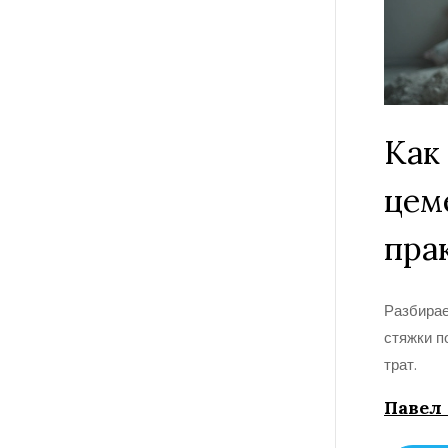
Как
цем
пра
Разбирае
стяжки п
трат.
Павел