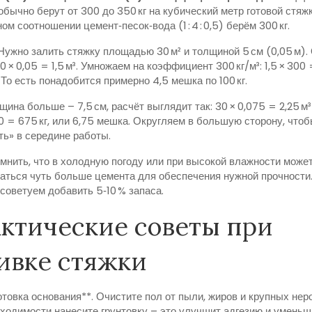
обычно берут от 300 до 350 кг на кубический метр готовой стяж
м соотношении цемент‑песок‑вода (1 : 4 : 0,5) берём 300 кг.
Нужно залить стяжку площадью 30 м² и толщиной 5 см (0,05 м)
0 × 0,05 = 1,5 м³. Умножаем на коэффициент 300 кг/м³: 1,5 × 300 
 То есть понадобится примерно 4,5 мешка по 100 кг.
щина больше – 7,5 см, расчёт выглядит так: 30 × 0,075 = 2,25 м
00 = 675 кг, или 6,75 мешка. Округляем в большую сторону, чтоб
ть» в середине работы.
мнить, что в холодную погоду или при высокой влажности може
аться чуть больше цемента для обеспечения нужной прочности
советуем добавить 5‑10 % запаса.
ктические советы при
ивке стяжки
готовка основания**. Очистите пол от пыли, жиров и крупных нер
ходимости нанесите грунтовку – это улучшит адгезию и уменьш