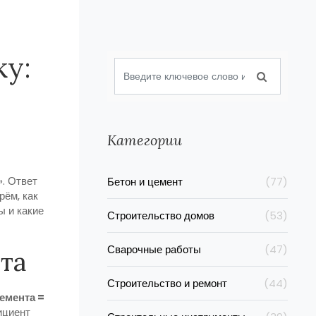
ку:
Категории
». Ответ
Бетон и цемент
(77)
рём, как
 и какие
Строительство домов
(53)
Сварочные работы
(47)
та
Строительство и ремонт
(44)
емента =
циент