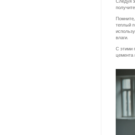
Следуя э
получите
Помните,
теплый п
использу
влаги.
С этими 
цемента 