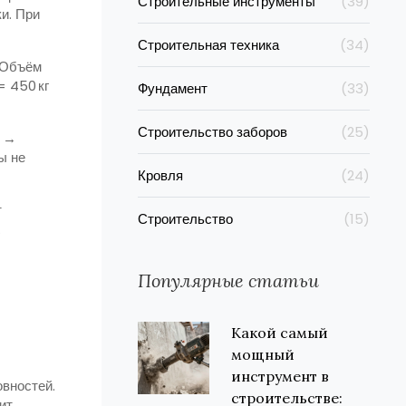
Строительные инструменты
(39)
ки. При
Строительная техника
(34)
. Объём
= 450 кг
Фундамент
(33)
Строительство заборов
(25)
³ →
ы не
Кровля
(24)
т
Строительство
(15)
.
Популярные статьи
Какой самый
мощный
инструмент в
овностей.
строительстве:
ит