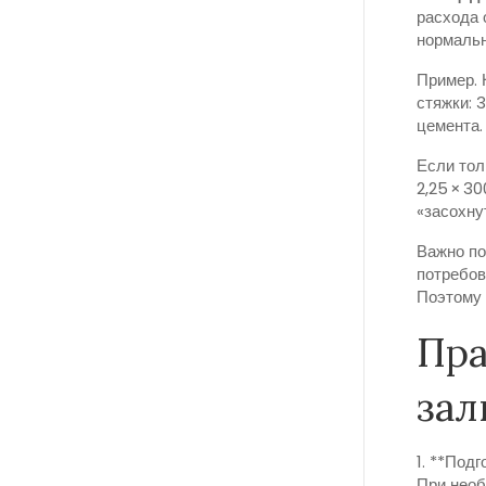
расхода 
нормально
Пример. 
стяжки: 3
цемента.
Если тол
2,25 × 3
«засохну
Важно по
потребов
Поэтому 
Пра
зал
1. **Под
При необ