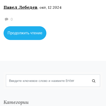
облегчат ваши строительные и ремонтные задачи. Узнайте,
Павел Лебедев
,
окт, 12 2024
как правильно ухаживать за инструментами и какие
невероятные факты связаны с их использованием.
0
Продолжить чтение
Категории