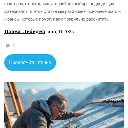
факторов, от погодных условий до выбора подходящих
материалов. В этой статье мы разбираем основные шаги и
нюансы, которые помогут вам правильно рассчитать
количество и виды профнастила для вашей крыши. Кроме
Павел Лебедев
,
апр, 11 2025
того, делимся полезными советами по установке и
эксплуатации. Узнайте, как избежать распространенных
0
ошибок и сделать кровлю вашего дома долговечной и
надежной.
Продолжить чтение