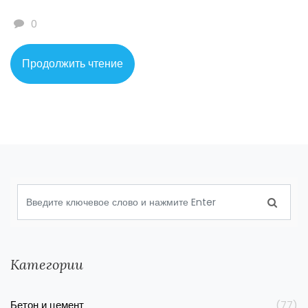
климатические особенности вашего региона и
0
рекомендации профессионалов. Правильный подход к
этому вопросу обеспечит вам спокойствие и комфорт на
Продолжить чтение
долгие годы.
Категории
Бетон и цемент
(77)