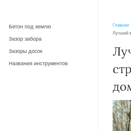
Главная
Бетон под землю
Лучший м
Зазор забора
Лу
Зазоры досок
Названия инструментов
ст
до