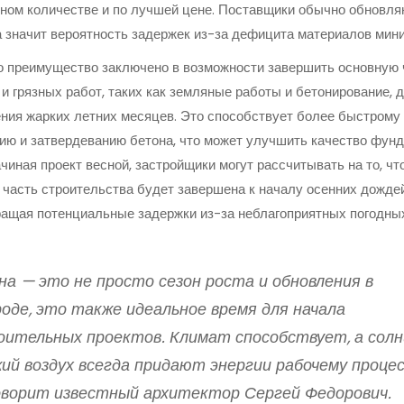
ном количестве и по лучшей цене. Поставщики обычно обновля
а значит вероятность задержек из-за дефицита материалов мин
 преимущество заключено в возможности завершить основную 
и грязных работ, таких как земляные работы и бетонирование, 
ния жарких летних месяцев. Это способствует более быстрому
ю и затвердеванию бетона, что может улучшить качество фунд
ачиная проект весной, застройщики могут рассчитывать на то, чт
часть строительства будет завершена к началу осенних дождей
ащая потенциальные задержки из-за неблагоприятных погодны
на — это не просто сезон роста и обновления в
оде, это также идеальное время для начала
оительных проектов. Климат способствует, а солн
ий воздух всегда придают энергии рабочему процесс
оворит известный архитектор Сергей Федорович.