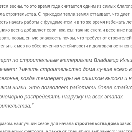
ется весны, то это время года считается одним из самых благо
ла строительства. С приходом тепла земля оттаивает, что дает
сть начать работы с фундаментом и в то же время избежать ле
нако весна добавляет свои нюансы: таяние снега и весенние па
звать повышенную влажность почвы, что требует от строителей
ельных мер по обеспечению устойчивости и долговечности конс
перт по строительным материалам Владимир Иль
ечает: "Начать строительство дома лучше всего в
сезонье, когда температуры не слишком высоки и н
шком низки. Это позволяет работать более стаби
вномерно распределять нагрузку на всех этапах
оительства."
разом, наилучший сезон для начала
строительства дома
завис
матических факторов, а также от специфики выбранного участка