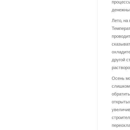
процессы
денежные
Лето, на
Температ
проводит
сказыват
охладите
другой с
растворо
Осень м
слишком 
обратить
открытых
увеличив
строител
переохла