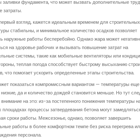
 заливки фундамента, что может вызвать дополнительные труд
 затраты.
 первый взгляд, кажется идеальным временем для строительных
уры стабильны, и минимальное количество осадков позволяет
ь наружные работы бесперебойно. Однако жара может негативн
ься на здоровье рабочих и вызывать повышение затрат на
льные системы, такие как мобильные вентиляторы или кондици
тороны, теплая погода способствует быстрому высыханию стро
в, что помогает ускорить определенные этапы строительства.
ожет показаться компромиссным вариантом — температуры еще
низкие, да и количество дождей становится меньше. Но тут сле
 внимание на это: из-за постепенного понижения температуры н
 площадках процессы затвердевания бетона могут замедляться
ая сроки работы. Межсезонье, однако, позволяет завершить
ьные работы в более комфортном темпе без риска перегрева и
ждения персонала.