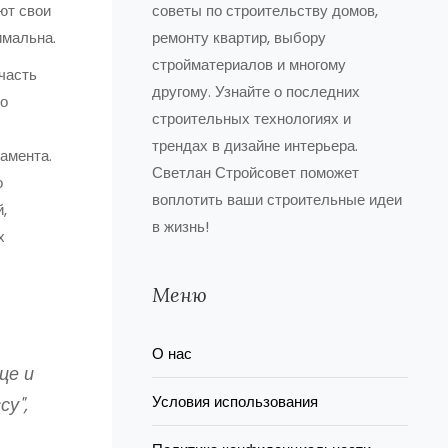
ют свои
советы по строительству домов,
имальна.
ремонту квартир, выбору
стройматериалов и многому
часть
другому. Узнайте о последних
до
строительных технологиях и
трендах в дизайне интерьера.
амента.
Светлан Стройсовет поможет
о
воплотить ваши строительные идеи
,
в жизнь!
х
Меню
О нас
це и
Условия использования
у",