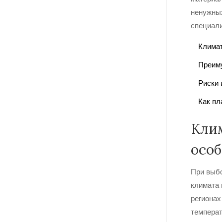
ненужных
специали
Климат
Преиму
Риски 
Как пл
Клим
осо
При выбо
климата 
региона
температ