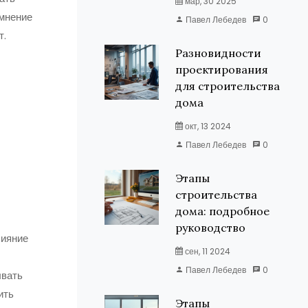
мар, 30 2025
 мнение
Павел Лебедев
0
т.
Разновидности
проектирования
для строительства
дома
окт, 13 2024
Павел Лебедев
0
Этапы
строительства
дома: подробное
руководство
лияние
сен, 11 2024
Павел Лебедев
0
ывать
ить
Этапы