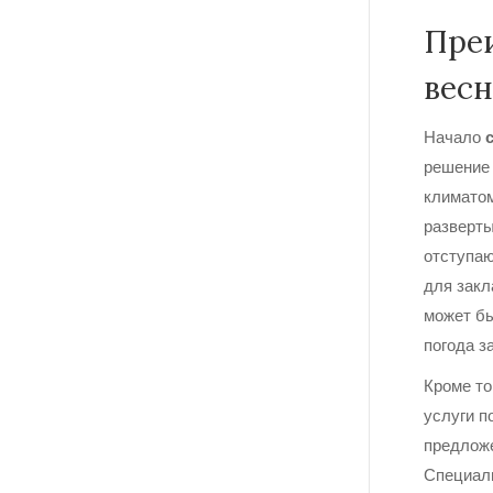
Преи
вес
Начало
решение 
климатом
разверты
отступаю
для закл
может бы
погода з
Кроме то
услуги п
предложе
Специали