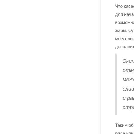
Что каса
для нача
возможно
жары. Од
могут вы
дополнит
Экс
отм
меж
сли
и ра
стр
Таким об
ряда кли