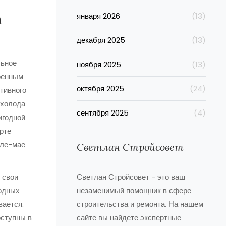
а
января 2026
(13)
декабря 2025
(13)
льное
ноября 2025
(13)
еренным
октября 2025
(24)
тивного
 холода
сентября 2025
(4)
игодной
рте
еле-мае
Светлан Стройсовет
 свои
Светлан Стройсовет - это ваш
годных
незаменимый помощник в сфере
вается.
строительства и ремонта. На нашем
ступны в
сайте вы найдете экспертные