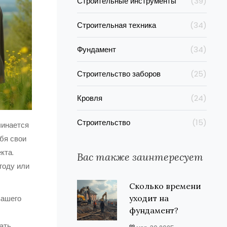
Строительные инструменты
(39)
Строительная техника
(34)
Фундамент
(34)
Строительство заборов
(25)
Кровля
(24)
Строительство
(15)
чинается
ебя свои
кта.
Вас также заинтересует
году или
Сколько времени
вашего
уходит на
фундамент?
ать