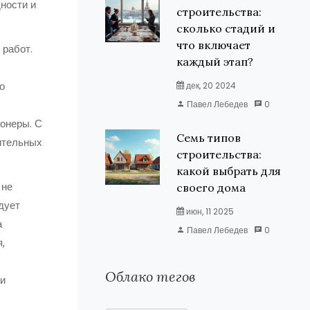
ности и
строительства:
сколько стадий и
что включает
 работ.
каждый этап?
о
дек, 20 2024
Павел Лебедев
0
онеры. С
Семь типов
ительных
строительства:
какой выбрать для
 не
своего дома
дует
июн, 11 2025
а
Павел Лебедев
0
,
Облако тегов
ли