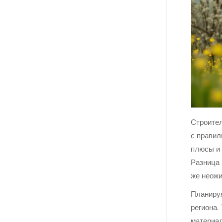
Строител
с правил
плюсы и 
Разница 
же неож
Планируя
региона.
материал