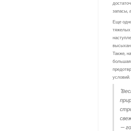
достаточ
запасы, 
Еще одно
тяжелых 
наступле
высыхани
Также, н
большая 
предотвр
условий.
"Вес
прир
стр
свеж
— г