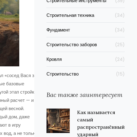
Строительные инструменты
(39)
Строительная техника
(34)
Фундамент
(34)
Строительство заборов
(25)
Кровля
(24)
Строительство
(15)
л «сосед Вася за
мые базовые
гой этап стройки
Вас также заинтересует
рный расчет — и
щей весной.
Как называется
дый дом, даже
самый
ают в игру
распространённый
х вод, а не только
ударный