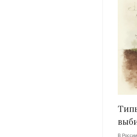
Типы
выб
В России