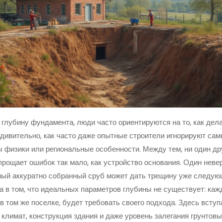
глубину фундамента, люди часто ориентируются на то, как дела
Удивительно, как часто даже опытные строители игнорируют са
 физики или региональные особенности. Между тем, ни один дру
прощает ошибок так мало, как устройство основания. Один неве
ый аккуратно собранный сруб может дать трещину уже следую
 в том, что идеальных параметров глубины не существует: каж
в том же поселке, будет требовать своего подхода. Здесь вступ
, климат, конструкция здания и даже уровень залегания грунтовы