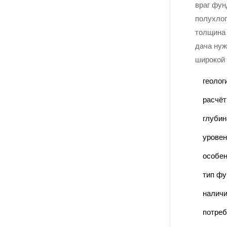
враг фун
полухлоп
толщина 
дача нуж
широкой 
геолог
расчёт
глубин
уровен
особен
тип фу
наличи
потреб