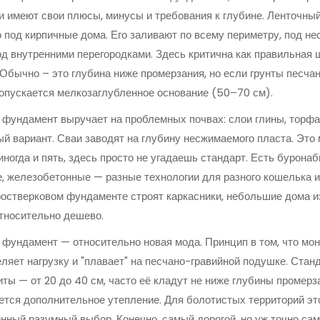
и имеют свои плюсы, минусы и требования к глубине. Ленточный
 под кирпичные дома. Его заливают по всему периметру, под н
од внутренними перегородками. Здесь критична как правильная ш
 Обычно – это глубина ниже промерзания, но если грунты песча
допускается мелкозаглубленное основание (50–70 см).
фундамент выручает на проблемных почвах: слои глины, торф
й вариант. Сваи заводят на глубину несжимаемого пласта. Это
 иногда и пять, здесь просто не угадаешь стандарт. Есть бурона
, железобетонные — разные технологии для разного кошелька и
остверковом фундаменте строят каркасники, небольшие дома и
относительно дешево.
фундамент — относительно новая мода. Принцип в том, что мо
ляет нагрузку и "плавает" на песчано-гравийной подушке. Ста
иты — от 20 до 40 см, часто её кладут не ниже глубины промерз
тся дополнительное утепление. Для болотистых территорий это
нный разумный выбор. Конечно, самый дорогой, но уж точно са