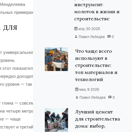
у Менделеева
инструмент:
молоток в жизни и
альных примерах.
строительстве
 для
апр, 30 2025
Павел Лебедев
0
Что чаще всего
т универсального
используют в
уровень
строительстве:
и этот показатель
топ материалов и
 нередко доходит
технологий
го уровня — так
мая, 9 2025
Павел Лебедев
0
т глина — совсем
на четыре метра, а
Лучший цемент
шке — чаще
для строительства
дома: выбор,
ествует и третий