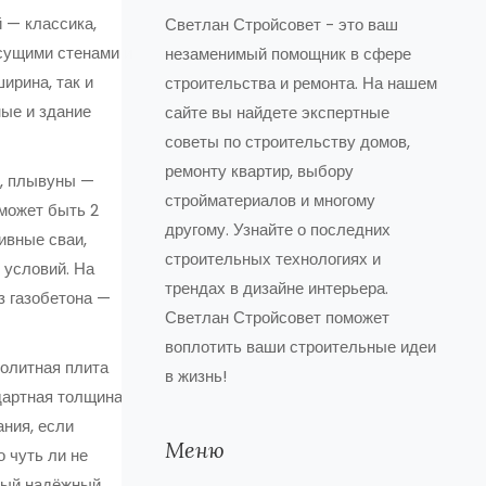
 — классика,
Светлан Стройсовет - это ваш
есущими стенами и
незаменимый помощник в сфере
ирина, так и
строительства и ремонта. На нашем
ные и здание
сайте вы найдете экспертные
советы по строительству домов,
ремонту квартир, выбору
а, плывуны —
стройматериалов и многому
 может быть 2
другому. Узнайте о последних
бивные сваи,
строительных технологиях и
 условий. На
трендах в дизайне интерьера.
з газобетона —
Светлан Стройсовет поможет
воплотить ваши строительные идеи
нолитная плита
в жизнь!
ндартная толщина
ания, если
Меню
 чуть ли не
мый надёжный.