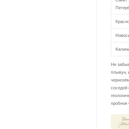
Петер
Красн
Новос
Калин
Не забыв
плывун, 
чернозём
соседей 
геологич
пробное 