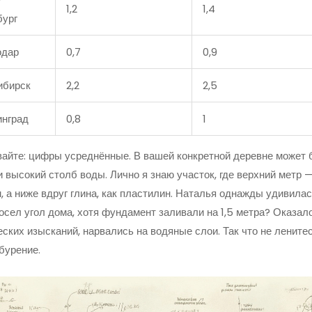
1,2
1,4
бург
одар
0,7
0,9
ибирск
2,2
2,5
инград
0,8
1
айте: цифры усреднённые. В вашей конкретной деревне может б
и высокий столб воды. Лично я знаю участок, где верхний метр —
, а ниже вдруг глина, как пластилин. Наталья однажды удивилас
осел угол дома, хотя фундамент заливали на 1,5 метра? Оказал
еских изысканий, нарвались на водяные слои. Так что не лените
бурение.