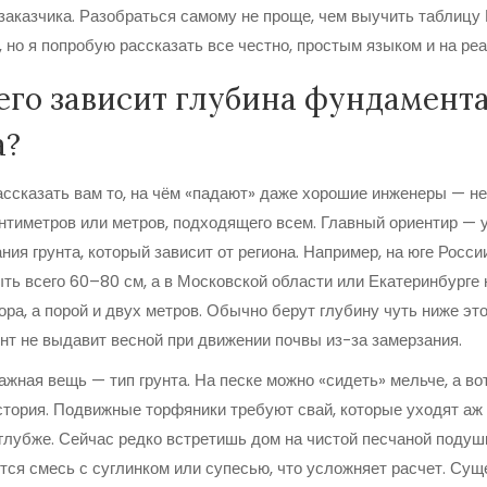
заказчика. Разобраться самому не проще, чем выучить таблиц
, но я попробую рассказать все честно, простым языком и на ре
его зависит глубина фундамента
а?
ссказать вам то, на чём «падают» даже хорошие инженеры — не
нтиметров или метров, подходящего всем. Главный ориентир — 
ния грунта, который зависит от региона. Например, на юге Росси
ть всего 60–80 см, а в Московской области или Екатеринбурге
ора, а порой и двух метров. Обычно берут глубину чуть ниже это
т не выдавит весной при движении почвы из-за замерзания.
ажная вещь — тип грунта. На песке можно «сидеть» мельче, а во
стория. Подвижные торфяники требуют свай, которые уходят аж 
 глубже. Сейчас редко встретишь дом на чистой песчаной поду
тся смесь с суглинком или супесью, что усложняет расчет. Сущ