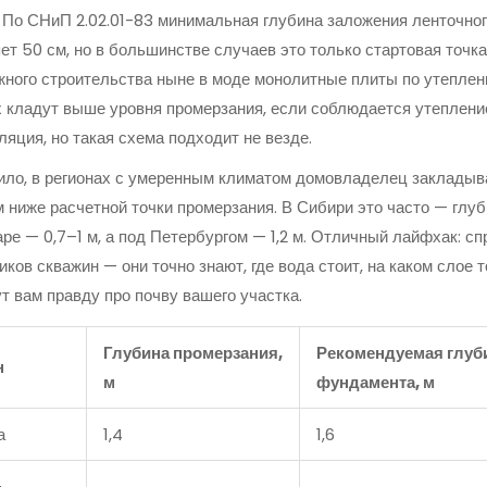
 По СНиП 2.02.01-83 минимальная глубина заложения ленточно
ет 50 см, но в большинстве случаев это только стартовая точка
ного строительства ныне в моде монолитные плиты по утепле
х кладут выше уровня промерзания, если соблюдается утеплени
ляция, но такая схема подходит не везде.
ило, в регионах с умеренным климатом домовладелец закладыв
 ниже расчетной точки промерзания. В Сибири это часто — глуби
ре — 0,7–1 м, а под Петербургом — 1,2 м. Отличный лайфхак: с
ков скважин — они точно знают, где вода стоит, на каком слое т
т вам правду про почву вашего участка.
Глубина промерзания,
Рекомендуемая глуб
н
м
фундамента, м
а
1,4
1,6
-