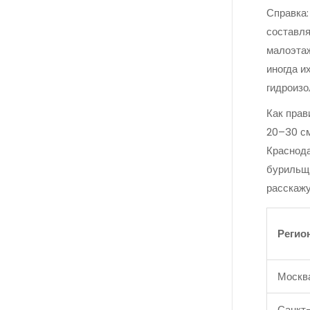
Справка:
составля
малоэтаж
иногда и
гидроизо
Как прав
20–30 см
Краснода
бурильщи
расскажу
Регио
Москв
Санкт