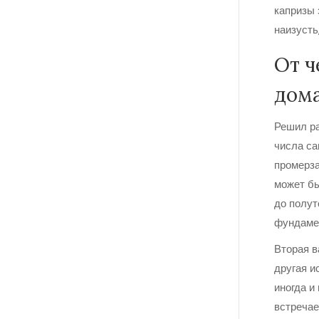
капризы 
наизусть
От ч
дом
Решил ра
числа са
промерза
может бы
до полут
фундамен
Вторая в
другая и
иногда и
встречае