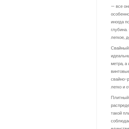
— все он
особенно
иногда п
глубина.
легкое, 
Свайный 
идеальны
метра, а
винтовые
свайно-р
легко и 
Плитный 
распреде
такой пл
соблюдае
единстве